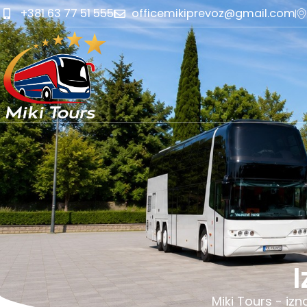
+381 63 77 51 555
officemikiprevoz@gmail.com
I
Miki Tours - izn