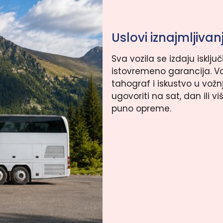
Uslovi iznajmljiva
Sva vozila se izdaju isklj
istovremeno garancija. Voz
tahograf i iskustvo u vožn
ugovoriti na sat, dan ili vi
puno opreme.