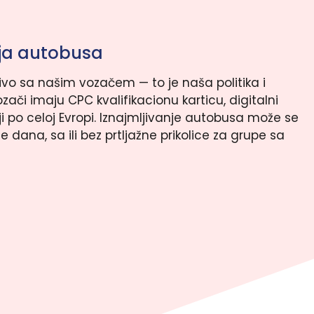
nja autobusa
učivo sa našim vozačem — to je naša politika i
ači imaju CPC kvalifikacionu karticu, digitalni
ji po celoj Evropi. Iznajmljivanje autobusa može se
še dana, sa ili bez prtljažne prikolice za grupe sa