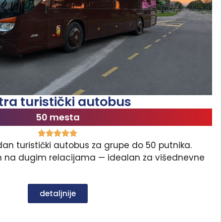
tra turistički autobus
50 mesta
an turistički autobus za grupe do 50 putnika.
lan na dugim relacijama — idealan za višednevne
detaljnije