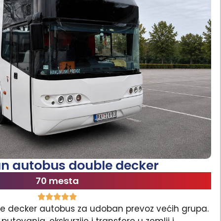
n autobus double decker
70 mesta
e decker autobus za udoban prevoz većih grupa.
putovanja, ekskurzije i transfere u zemlji i