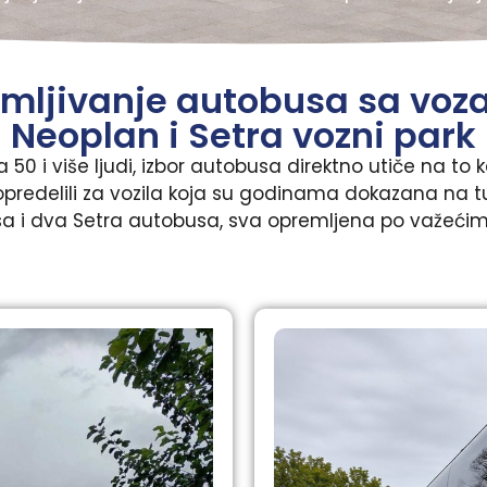
jmljivanje autobusa sa vo
Neoplan i Setra vozni park
50 i više ljudi, izbor autobusa direktno utiče na to k
predelili za vozila koja su godinama dokazana na t
 i dva Setra autobusa, sva opremljena po važećim 