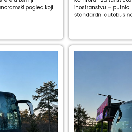
anoramski pogled koji
inostranstvu — putnic
standardni autobus ne