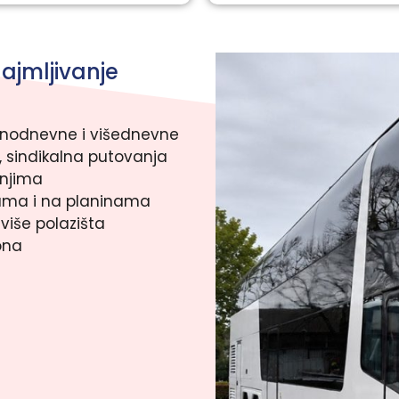
ajmljivanje
jednodnevne i višednevne
 sindikalna putovanja
anjima
jama i na planinama
više polazišta
iona