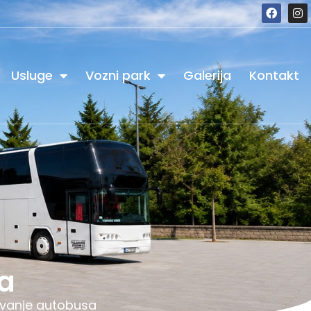
Usluge
Vozni park
Galerija
Kontakt
sa
jivanje autobusa