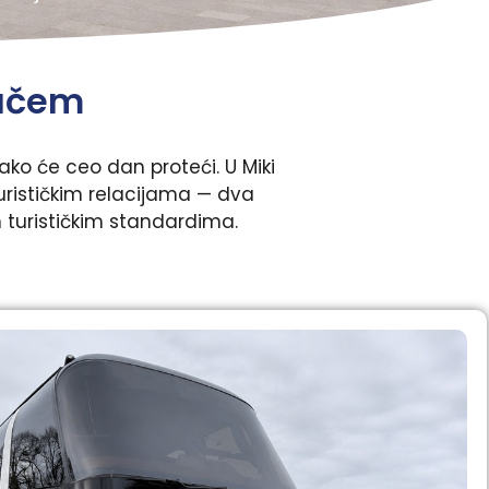
začem
ako će ceo dan proteći. U Miki
urističkim relacijama — dva
turističkim standardima.