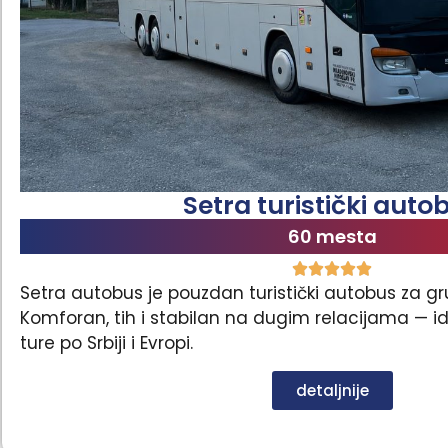
Setra turistički auto
60 mesta
Setra autobus je pouzdan turistički autobus za gr
Komforan, tih i stabilan na dugim relacijama — 
ture po Srbiji i Evropi.
detaljnije