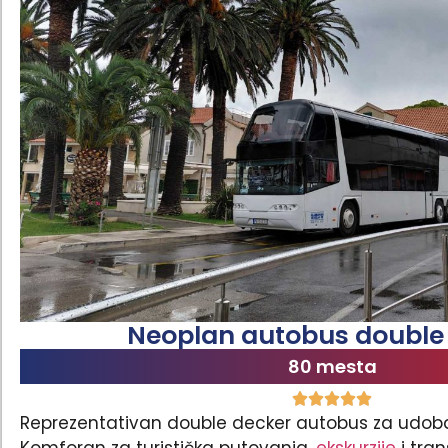
Neoplan autobus double
80 mesta
Reprezentativan double decker autobus za udoba
Komforan za turistička putovanja,
ekskurzije
i tran