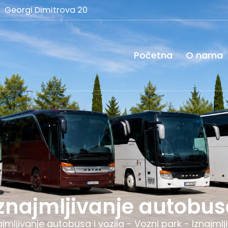
Georgi Dimitrova 20
Početna
O nama
znajmljivanje autobu
ajmljivanje autobusa i vozila
-
Vozni park
-
Iznajml