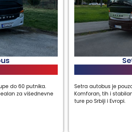
bus
Se
upe do 60 putnika.
Setra autobus je pouzd
idealan za višednevne
Komforan, tih i stabi
ture po Srbiji i Evropi.