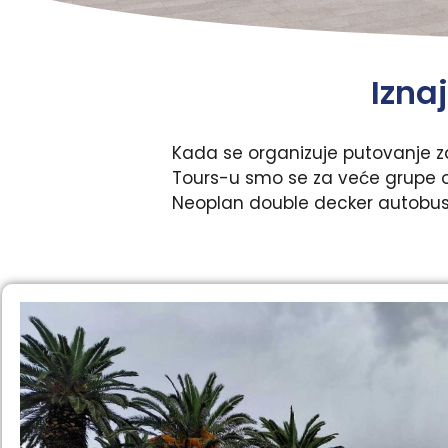
Izna
Kada se organizuje putovanje za 
Tours-u smo se za veće grupe o
Neoplan double decker autobusa