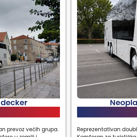
 decker
Neopla
n prevoz većih grupa.
Reprezentativan doubl
sfere u zemlji i
Komforan za turistička 