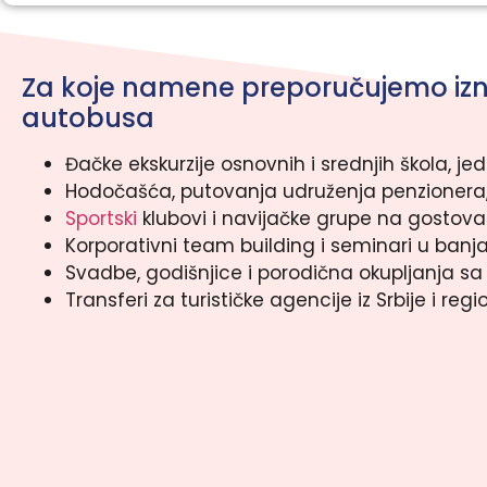
Za koje namene preporučujemo izn
autobusa
Đačke ekskurzije osnovnih i srednjih škola, 
Hodočašća, putovanja udruženja penzionera,
Sportski
klubovi i navijačke grupe na gostov
Korporativni team building i seminari u ban
Svadbe, godišnjice i porodična okupljanja sa 
Transferi za turističke agencije iz Srbije i reg